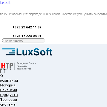
luxsoft
“Фармация” переведен на lsFusion. «Брестские угощения» выбрали lsFus
+375 29 642 11 87
+375 17 224 08 91
О
компании
История
Вакансии
Продукты
Торговая
система