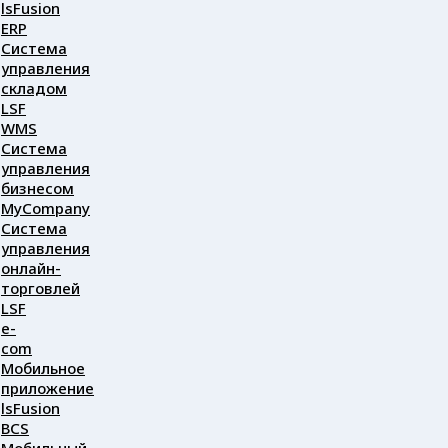
lsFusion
ERP
Система
управления
складом
LSF
WMS
Система
управления
бизнесом
MyCompany
Система
управления
онлайн-
торговлей
LSF
e-
com
Мобильное
приложение
lsFusion
BCS