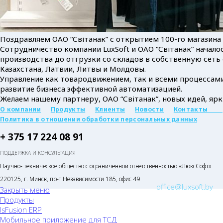
Поздравляем ОАО “Світанак” с открытием 100-го магазина
Сотрудничество компании LuxSoft и ОАО “Світанак” начал
производства до отгрузки со складов в собственную сеть
Казахстана, Латвии, Литвы и Молдовы.
Управление как товародвижением, так и всеми процессами 
развитие бизнеса эффективной автоматизацией.
Желаем нашему партнеру, ОАО “Світанак”, новых идей, яр
О компании
Продукты
Клиенты
Новости
Контакты
Политика в отношении обработки персональных данных
+ 375 17 224 08 91
ПОДДЕРЖКА И КОНСУЛЬТАЦИЯ
Научно- техническое общество с ограниченной ответственностью «ЛюксСофт»
220125, г. Минск, пр-т Независимости 185, офис 49
office@luxsoft.by
Закрыть меню
Продукты
lsFusion ERP
Мобильное приложение для ТСД