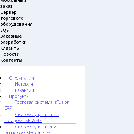
Мобильный
заказ
Сервер
торгового
оборудования
EQS
Заказные
разработки
Клиенты
Новости
Контакты
О компании
История
Вакансии
Продукты
Торговая система lsFusion
ERP
Система управления
складом LSF WMS
Система управления
бизнесом MyCompany