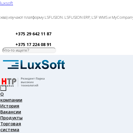
luxsoft
изучают платформу LSFUSION. LSFUSION ERP, LSF WMS и MyCompany получи
+375 29 642 11 87
+375 17 224 08 91
О
компании
История
Вакансии
Продукты
Торговая
система