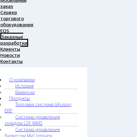
Мобильный
заказ
Сервер
торгового
оборудования
EQS
Заказные
разработки
Клиенты
Новости
Контакты
О компании
История
Вакансии
Продукты
Торговая система lsFusion
ERP
Система управления
складом LSF WMS
Система управления
бизнесом MyCompany