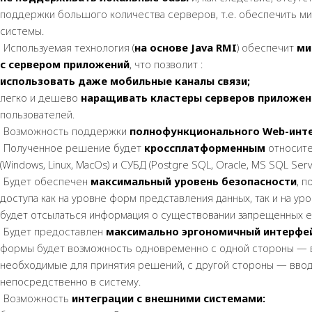
поддержки большого количества серверов, т.е. обеспечить м
системы.
Используемая технология (
на основе Java RMI
) обеспечит
ми
с сервером приложений
, что позволит :
использовать даже мобильные каналы связи;
легко и дешево
наращивать кластеры серверов приложе
пользователей.
Возможность поддержки
полнофункционального Web-инт
Полученное решение будет
кроссплатформенным
относите
(Windows, Linux, MacOs) и СУБД (Postgre SQL, Oracle, MS SQL Serv
Будет обеспечен
максимальный уровень безопасности
, 
доступа как на уровне форм представления данных, так и на ур
будет отсылаться информация о существовании запрещенных е
Будет предоставлен
максимально эргономичный интерфе
формы будет возможность одновременно с одной стороны — 
необходимые для принятия решений, с другой стороны — вво
непосредственно в систему.
Возможность
интеграции с внешними системами: