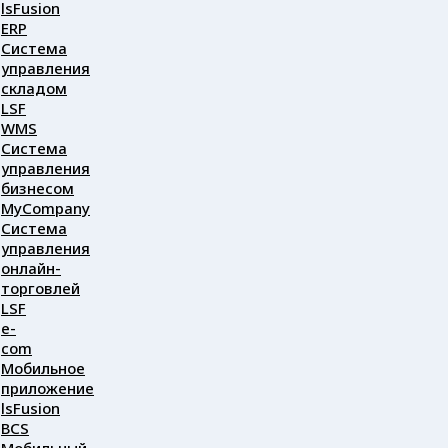
lsFusion
ERP
Система
управления
складом
LSF
WMS
Система
управления
бизнесом
MyCompany
Система
управления
онлайн-
торговлей
LSF
e-
com
Мобильное
приложение
lsFusion
BCS