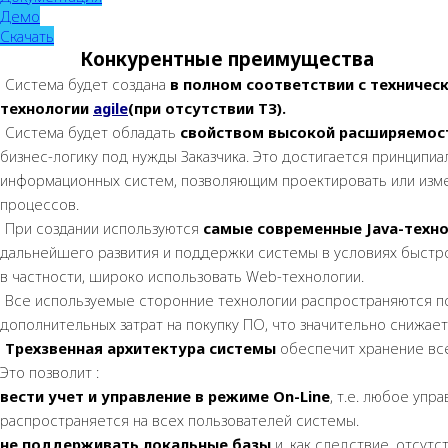
Демо
Скачать
Конкурентные преимущества
Система будет создана
в полном соответствии с техничес
технологии
agile
(при отсутствии ТЗ).
Система будет обладать
свойством высокой расширяемос
бизнес-логику под нужды Заказчика. Это достигается принципи
информационных систем, позволяющим проектировать или изме
процессов.
При создании используются
самые современные Java-техн
дальнейшего развития и поддержки системы в условиях быстр
в частности, широко использовать Web-технологии.
Все используемые сторонние технологии распространяются 
дополнительных затрат на покупку ПО, что значительно снижа
Трехзвенная архитектура системы
обеспечит хранение все
Это позволит :
вести учет и управление в режиме On-Line
, т.е. любое уп
распространяется на всех пользователей системы.
не поддерживать локальные базы
и, как следствие, отсут