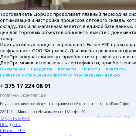
Торговая сеть ДорОрс продолжает плавный переход на сис
оптимизация и настройка процессов оптового склада, кот
складу, так и по магазинам ведется в единой базе данны
цен для торговых объектов общепита: вместе с документа
товар.
Идет активный процесс перевода в lsFusion ERP промтовар
по франшизе ООО “Формель”. Для них был реализован фун
ДорОрс покупатели могут приобрести сертификаты и испол
ДорОрс можно использовать сертификаты, приобретенные
О компании
Продукты
Клиенты
Новости
Контакты
Политика в отношении обработки персональных данных
+ 375 17 224 08 91
ПОДДЕРЖКА И КОНСУЛЬТАЦИЯ
Научно- техническое общество с ограниченной ответственностью «ЛюксСофт»
220125, г. Минск, пр-т Независимости 185, офис 49
office@luxsoft.by
Закрыть меню
Продукты
lsFusion ERP