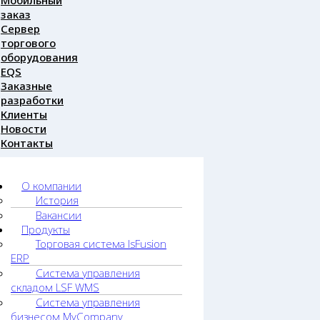
Мобильный
заказ
Сервер
торгового
оборудования
EQS
Заказные
разработки
Клиенты
Новости
Контакты
О компании
История
Вакансии
Продукты
Торговая система lsFusion
ERP
Система управления
складом LSF WMS
Система управления
бизнесом MyCompany