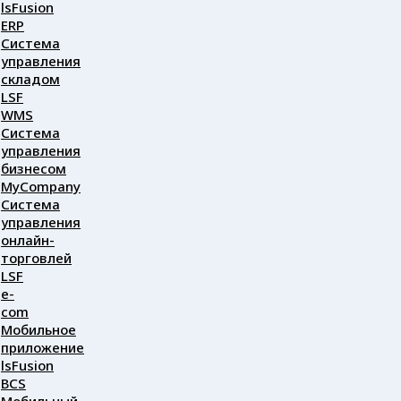
lsFusion
ERP
Система
управления
складом
LSF
WMS
Система
управления
бизнесом
MyCompany
Система
управления
онлайн-
торговлей
LSF
e-
com
Мобильное
приложение
lsFusion
BCS