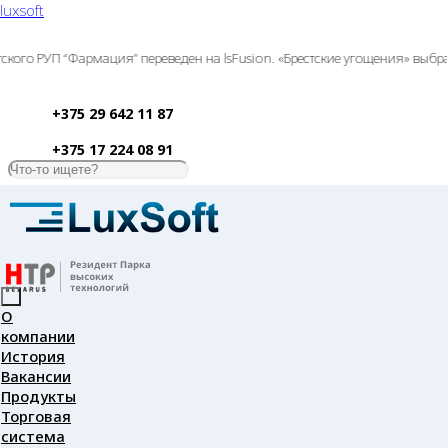
luxsoft
УП “Фармация” переведен на lsFusion. «Брестские угощения» выбрали ls
+375 29 642 11 87
+375 17 224 08 91
О
компании
История
Вакансии
Продукты
Торговая
система