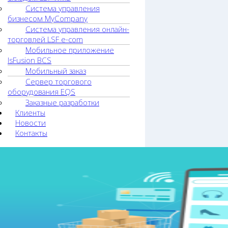
Система управления
бизнесом MyCompany
Система управления онлайн-
торговлей LSF e-com
Мобильное приложение
lsFusion BCS
Мобильный заказ
Сервер торгового
оборудования EQS
Заказные разработки
Клиенты
Новости
Контакты