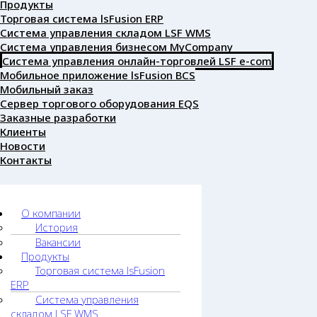
Продукты
Торговая система lsFusion ERP
Система управления складом LSF WMS
Система управления бизнесом MyCompany
Система управления онлайн-торговлей LSF e-com
Мобильное приложение lsFusion BCS
Мобильный заказ
Сервер торгового оборудования EQS
Заказные разработки
Клиенты
Новости
Контакты
О компании
История
Вакансии
Продукты
Торговая система lsFusion
ERP
Система управления
складом LSF WMS