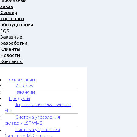
Мобильный
заказ
Сервер
торгового
оборудования
EQS
Заказные
разработки
Клиенты
Новости
Контакты
О компании
История
Вакансии
Продукты
Торговая система lsFusion
ERP
Система управления
складом LSF WMS
Система управления
бизнесом MyCompany