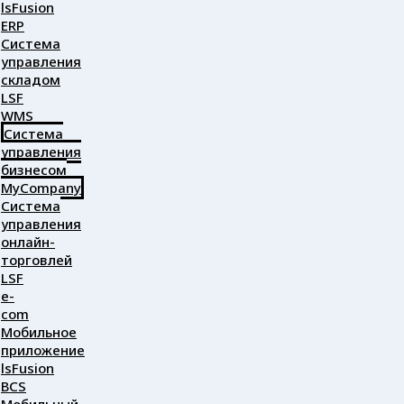
lsFusion
ERP
Система
управления
складом
LSF
WMS
Система
управления
бизнесом
MyCompany
Система
управления
онлайн-
торговлей
LSF
e-
com
Мобильное
приложение
lsFusion
BCS