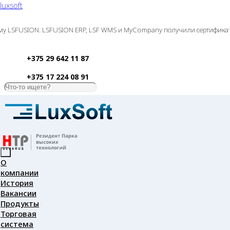
luxsoft
SFUSION. LSFUSION ERP, LSF WMS и MyCompany получили сертификаты совм
+375 29 642 11 87
+375 17 224 08 91
О
компании
История
Вакансии
Продукты
Торговая
система