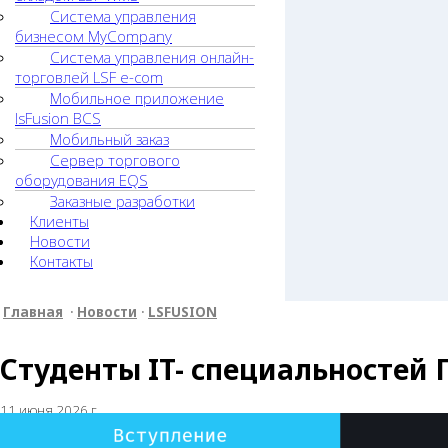
Система управления
бизнесом MyCompany
Система управления онлайн-
торговлей LSF e-com
Мобильное приложение
lsFusion BCS
Мобильный заказ
Сервер торгового
оборудования EQS
Заказные разработки
Клиенты
Новости
Контакты
Главная
•
Новости
•
LSFUSION
Студенты IT- специальностей 
11 июня 2026 г.