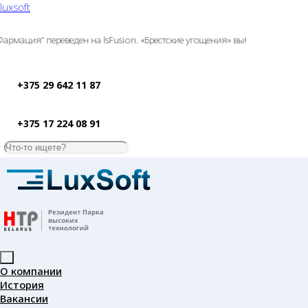
luxsoft
ация” переведен на lsFusion. «Брестские угощения» выбрали lsFusion E
+375 29 642 11 87
+375 17 224 08 91
О компании
История
Вакансии