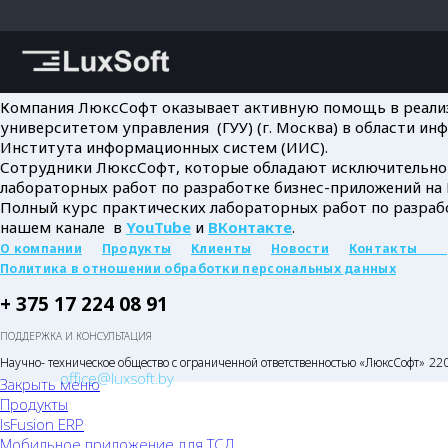
Компания ЛюксСофт оказывает активную помощь в реализ
университетом управления (ГУУ) (г. Москва) в области 
Института информационных систем (ИИС).
Сотрудники ЛюксСофт, которые обладают исключительной
лабораторных работ по разработке бизнес-приложений на
Полный курс практических лабораторных работ по разраб
нашем канале в
YouTube
и
ВКонтакте
.
О компании
Продукты
Клиенты
Новости
Контакты
Политика в отношении обработки персональных данных
+ 375 17 224 08 91
ПОДДЕРЖКА И КОНСУЛЬТАЦИЯ
Научно- техническое общество с ограниченной ответственностью «ЛюксСофт»
220
office@luxsoft.by
Закрыть меню
Продукты
lsFusion ERP
Мобильное приложение для ТСД