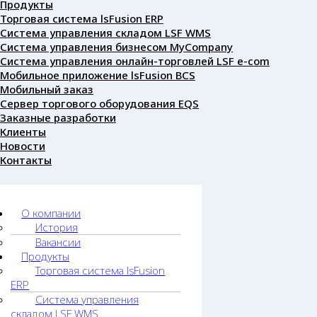
Продукты
Торговая система lsFusion ERP
Система управления складом LSF WMS
Система управления бизнесом MyCompany
Система управления онлайн-торговлей LSF e-com
Мобильное приложение lsFusion BCS
Мобильный заказ
Сервер торгового оборудования EQS
Заказные разработки
Клиенты
Новости
Контакты
О компании
История
Вакансии
Продукты
Торговая система lsFusion
ERP
Система управления
складом LSF WMS