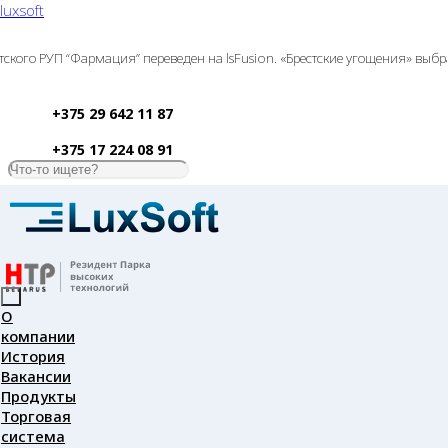
luxsoft
о РУП “Фармация” переведен на lsFusion. «Брестские угощения» выбрали
+375 29 642 11 87
+375 17 224 08 91
О
компании
История
Вакансии
Продукты
Торговая
система