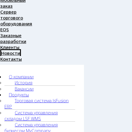
Мобильный
заказ
Сервер
торгового
оборудования
EQS
Заказные
разработки
Клиенты
Новости
Контакты
О компании
История
Вакансии
Продукты
Торговая система lsFusion
ERP
Система управления
складом LSF WMS
Система управления
бизнесом MyCompany