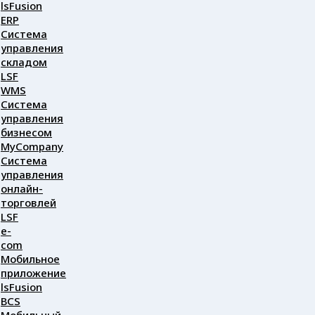
lsFusion
ERP
Система
управления
складом
LSF
WMS
Система
управления
бизнесом
MyCompany
Система
управления
онлайн-
торговлей
LSF
e-
com
Мобильное
приложение
lsFusion
BCS